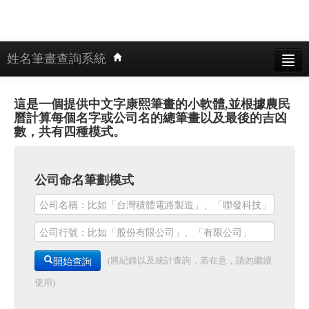
姓名筆畫查詢系統
基本模式
這是一個提供中文字康熙筆畫的小軟體,並根據農民
單字找名字模式
曆計算每個名字或公司名的總筆畫以及最後的吉凶
數，共有四種模式。
姓名產生器模式
公司筆劃模式
公司命名筆劃模式
繁體模式
使用說明
手機版
開始查詢
(將紀錄以及統計查詢，若在意，請勿繼續
使用)