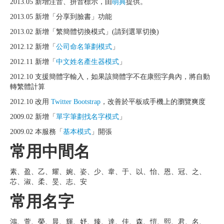
2013.05 新增注音、拼音標示，由
萌典
提供。
2013.05 新增「分享到臉書」功能
2013.02 新增「繁簡體切換模式」(請到選單切換)
2012.12 新增「
公司命名筆劃模式
」
2012.11 新增「
中文姓名產生器模式
」
2012.10 支援簡體字輸入，如果該簡體字不在康熙字典內，將自動
轉繁體計算
2012.10 改用
Twitter Bootstrap
，改善於平板或手機上的瀏覽爽度
2009.02 新增「
單字筆劃找名字模式
」
2009.02 本服務「
基本模式
」開張
常用中間名
素、盈、乙、耀、婉、姿、少、韋、于、以、怡、恩、冠、之、
芯、淑、柔、旻、志、安
常用名字
鴻、萱、榮、晨、輝、妤、臻、達、佳、森、愷、熙、君、名、